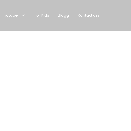
Tidtabell
For Kids
Blogg
Kontakt oss